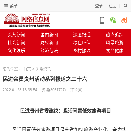
菜单
登录
注册
头条新闻
国内新闻
深度报道
热点追踪
社会新闻
财经新闻
绿色环保
风景旅游
文化娱乐
经济与法
乡村振兴
食品健康
您的位置
首页
>
头条资讯
民进会员贵州活动系列报道之二十六
2022-01-23 16:38:54
阅读
(
3051727)
评论(0)
民进贵州省委建议：盘活闲置低效旅游项目
盘活闲置低效旅游项目是全省加快旅游产业化、奋力实