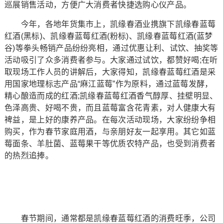
巡展销售活动，方便广大消费者快捷选购心仪产品。
今年，各地年货集市上，凯缘春酒业携旗下凯缘春蓝莓
红酒(黑标)、凯缘春蓝莓红酒(粉标)、凯缘春蓝莓红酒(蓝梦
谷)等拳头畅销产品纷纷亮相，通过优惠让利、试饮、抽奖等
活动吸引了众多消费者参与。大家通过试饮，都赞好喝;在听
取现场工作人员的讲解后，大家得知，凯缘春蓝莓红酒是采
用国家地理标志产品“麻江蓝莓”作为原料，通过蓝莓发酵，
精心酿造而成的红酒;凯缘春蓝莓红酒香气醇厚、挂壁明显、
色泽高贵、好喝不贵，而且蓝莓富含花青素，对人健康大有
裨益，是上好的康养产品。在每次活动现场，大家纷纷争相
购买，作为春节家庭用酒，与亲朋好友一起享用。其它如蓝
莓面条、羊肚菌、蓝莓果干等优质农特产品，也受到消费者
的热烈追捧。
春节期间，通常都是凯缘春蓝莓红酒的消费旺季，公司