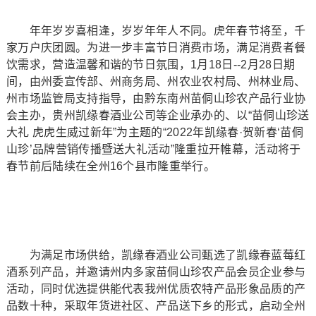
年年岁岁喜相逢，岁岁年年人不同。虎年春节将至，千
家万户庆团圆。为进一步丰富节日消费市场，满足消费者餐
饮需求，营造温馨和谐的节日氛围，1月18日--2月28日期
间，由州委宣传部、州商务局、州农业农村局、州林业局、
州市场监管局支持指导，由黔东南州苗侗山珍农产品行业协
会主办，贵州凯缘春酒业公司等企业承办的、以“苗侗山珍送
大礼 虎虎生威过新年”为主题的“2022年凯缘春·贺新春‘苗侗
山珍’品牌营销传播暨送大礼活动”隆重拉开帷幕，活动将于
春节前后陆续在全州16个县市隆重举行。
为满足市场供给，凯缘春酒业公司甄选了凯缘春蓝莓红
酒系列产品，并邀请州内多家苗侗山珍农产品会员企业参与
活动，同时优选提供能代表我州优质农特产品形象品质的产
品数十种，采取年货进社区、产品送下乡的形式，启动全州