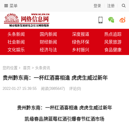
菜单
登录
注册
头条新闻
国内新闻
深度报道
热点追踪
社会新闻
财经新闻
绿色环保
风景旅游
文化娱乐
经济与法
乡村振兴
食品健康
您的位置
首页
>
头条资讯
贵州黔东南：一杯红酒喜相逢 虎虎生威过新年
2022-01-27 15:39:55
阅读
(
3985647)
评论(0)
贵州黔东南：一杯红酒喜相逢 虎虎生威过新年
凯缘春品牌蓝莓红酒引爆春节红酒市场