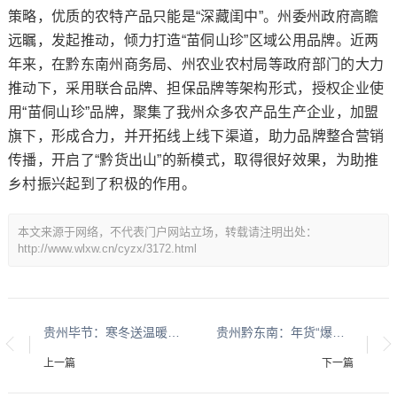
策略，优质的农特产品只能是“深藏闺中”。州委州政府高瞻
远瞩，发起推动，倾力打造“苗侗山珍”区域公用品牌。近两
年来，在黔东南州商务局、州农业农村局等政府部门的大力
推动下，采用联合品牌、担保品牌等架构形式，授权企业使
用“苗侗山珍”品牌，聚集了我州众多农产品生产企业，加盟
旗下，形成合力，并开拓线上线下渠道，助力品牌整合营销
传播，开启了“黔货出山”的新模式，取得很好效果，为助推
乡村振兴起到了积极的作用。
本文来源于网络，不代表门户网站立场，转载请注明出处：
http://www.wlxw.cn/cyzx/3172.html
​​​​​​​贵州毕节：寒冬送温暖 佳节爱意浓
贵州黔东南：年货“爆品”送下乡 企业加班生产忙
上一篇
下一篇