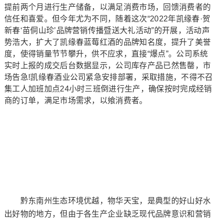
提前两个月进行生产储备，以满足消费市场，回馈消费者的
信任和喜爱。但今年尤为不同，随着这次“2022年凯缘春·贺
新春‘苗侗山珍’品牌营销传播暨送大礼活动”的开展，活动声
势浩大，扩大了凯缘春蓝莓红酒的品牌知名度，提升了美誉
度，使得销量节节攀升，供不应求，直接“爆点”。公司系统
实时上报的成交后台数据显示，公司库存产品已然售罄，市
场告急!凯缘春酒业公司紧急安排部署，采取措施，不得不召
集工人加班加点24小时三班倒进行生产，确保按时完成经销
商的订单，满足市场需求，以飨消费者。
黔东南州生态环境优越，物华天宝，是典型的好山好水
出好物的地方，但由于各生产企业缺乏现代品牌意识和营销