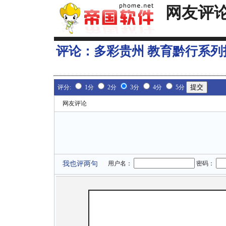
网友评
评论：
多彩贵州 教育黔行系列
评分:
1分
2分
3分
4分
5分
网友评论
我也评两句
用户名：
密码：