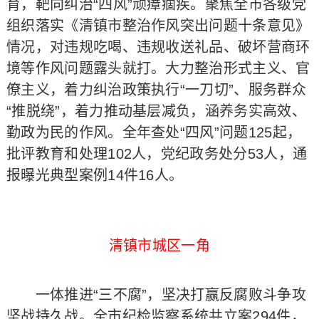
育，靶向纠治“四风”顽瘴痼疾。聚焦全市各级党
组织落实《清镇市整治作风突出问题十条意见》
情况，对违规吃喝、违规收送礼品、破坏营商环
境等作风问题露头就打。大力整治形式主义、官
僚主义，着力纠治政策执行“一刀切”、服务群众
“推脱绕”，着力推动基层减负，涵养务实高效、
勤政为民的作风。全年查处“四风”问题125起，
批评教育和处理102人，党纪政务处分53人，通
报曝光典型案例14件16人。
清镇市城区一角
一体推进“三不腐”，坚决打赢反腐败斗争攻
坚战持久战。全市纪检监察系统共立案294件，