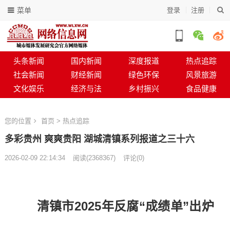
菜单
登录
注册
头条新闻
国内新闻
深度报道
热点追踪
社会新闻
财经新闻
绿色环保
风景旅游
文化娱乐
经济与法
乡村振兴
食品健康
您的位置
首页
>
热点追踪
多彩贵州 爽爽贵阳 湖城清镇系列报道之三十六
2026-02-09 22:14:34
阅读
(
2368367)
评论(0)
清镇市2025年反腐“成绩单”出炉