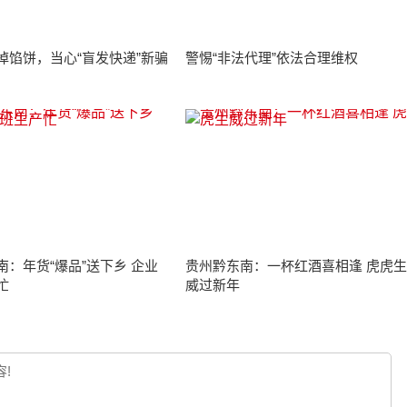
掉馅饼，当心“盲发快递”新骗
警惕“非法代理”依法合理维权
南：年货“爆品”送下乡 企业
贵州黔东南：一杯红酒喜相逢 虎虎生
忙
威过新年