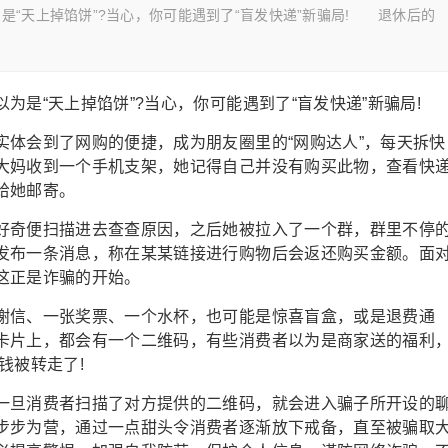
天上掉馅饼”?当心，你可能遇到了“盲发快递”新骗局! 退休后的
“天上掉馅饼”?当心，你可能遇到了“盲发快递”新骗局!
会到了网购的便捷，成为朋友圈里的“网购达人”，每天拆快
大妈收到一个手机支架，她记得自己并没有购买此物，查看快
给她邮寄。
奇便扫描进去查查原因，之后她被拉入了一个群，群里不停
发布一条消息，称在某某链接进行购物后会返还购买金额。面
这正是诈骗的开始。
信、一张奖票、一个水杯，也可能是惊喜盲盒，或是退费通
卡片上，都会有一个二维码，有些消费者以为是商家送的福利
钱被转走了!
旦消费者扫描了对方提供的二维码，就会进入骗子所开设的
步步为营，通过一点甜头令消费者逐渐放下戒备，直至被骗取