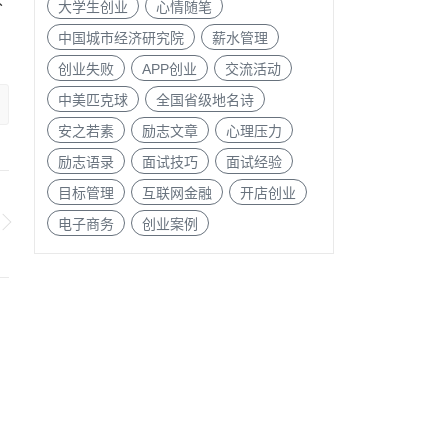
不
大学生创业
心情随笔
中国城市经济研究院
薪水管理
创业失败
APP创业
交流活动
中美匹克球
全国省级地名诗
安之若素
励志文章
心理压力
励志语录
面试技巧
面试经验
目标管理
互联网金融
开店创业
电子商务
创业案例