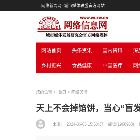
网络新闻网--城市媒体联盟官方网站
网站首页
头条资讯
国内资讯
深
乡村振兴
食品健康
中国医疗
网
您的位置
首页
>
网络舆情
天上不会掉馅饼，当心“盲发
来源:
2024-06-05 15:50:37
阅读
(
1968968)