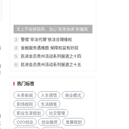
天上不会掉馅饼，当心“盲发快递”新骗局
警惕“非法代理”依法合理维权
3
递
金融服务遇难题 保障权益有妙招
4
民进会员贵州活动系列报道之十四
5
民进会员贵州活动系列报道之十五
6
的
对
热门标签
头条新闻
人生感悟
商业模式
，
职场规则
生活随笔
职业生涯规划
社交管理
聊
O2O创业
创业融资
发展规划
大