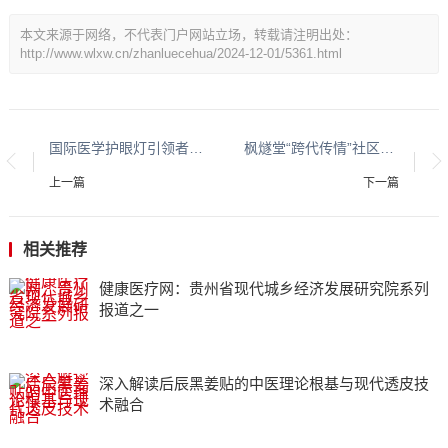
本文来源于网络，不代表门户网站立场，转载请注明出处：
http://www.wlxw.cn/zhanluecehua/2024-12-01/5361.html
国际医学护眼灯引领者爱德华医生，开创“精准护眼”时代
枫燧堂“跨代传情”社区送暖活动 足球小将与长者欢聚一堂
上一篇
下一篇
相关推荐
健康医疗网：贵州省现代城乡经济发展研究院系列
报道之一
深入解读后辰黑姜贴的中医理论根基与现代透皮技
术融合