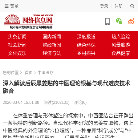
菜单
登录
注册
头条新闻
国内新闻
深度报道
热点追踪
社会新闻
财经新闻
绿色环保
风景旅游
文化娱乐
经济与法
乡村振兴
食品健康
您的位置
首页
>
中国医疗
深入解读后辰黑姜贴的中医理论根基与现代透皮技术
融合
2026-03-04 15:51:08
阅读
(
2102101)
评论(0)
在体重管理与形体塑造的探索中，中西医结合正开辟出
一条独特的创新路径。当现代科学研究的黑姜提取物，遇上
中医经典的外治理论“穴位埋线”，一种兼顾“科学成分”与“中
医智慧”的新型应用形态——后辰黑姜贴，应运而生。