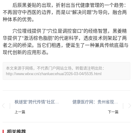
后辰黑姜贴的出现，折射出当代健康管理的一个趋势：
不再固守中西医的边界，而是以“解决问题”为导向，融合两
种体系的优势。
穴位埋线提供了“穴位是调控窗口”的经络智慧，黑姜精
华提供了“激活棕色脂肪”的代谢科学，透皮技术则架起了两
者之间的桥梁。当它们相遇，便诞生了一种兼具传统底蕴与
现代创新的应用形态。
本文来源于网络，不代表门户网站立场，转载请注明出处：
http://www.wlxw.cn/zhanluecehua/2026-03-04/5535.html
枫燧堂“跨代传情”社区送暖活动 足球小将与长者欢聚一堂
健康医疗网：贵州省现代城乡经济发展研究院系列报道之一
上一篇
下一篇
相关推荐