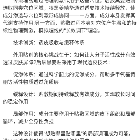
传统埋线通过物理刺激作用于这些穴位。后辰黑姜贴则
选取同类穴位区域，将黑姜精华通过透皮技术持续释放，使
成分渗透与穴位刺激形成协同——一方面，成分本身发挥其
代谢支持作用;另一方面，贴敷过程本身对穴位产生温和的持
续性物理刺激，模拟埋线的“长效调节”理念。
技术创新：透皮吸收与缓释体系
外用贴剂的核心挑战在于：如何让大分子活性成分有效
透过皮肤屏障?后辰黑姜贴采用了现代透皮技术：
促渗体系：通过科学配比的促渗成分，帮助多甲氧基黄
酮等活性物质透过角质层
缓释设计：贴敷期间持续释放有效成分，实现较长时间
的稳定作用
局部作用：成分主要作用于贴敷区域的皮下组织和局部
循环，减少全身性负担
这种设计使得“想贴哪里贴哪里”的局部调理成为可能，