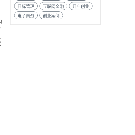
目标管理
互联网金融
开店创业
电子商务
创业案例
习
育
效
赋
方