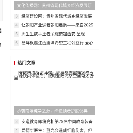
文化传播网：贵州省现代城乡经济发展研
究院系列报道之一
经济建设网：贵州省现代城乡经济发展
3
研究院系列报道之一
让朝阳产业迎着朝阳启航——来自2025
4
届
再制造产业发展大会的报道
周生生携手王者荣耀造趣西安 呈现
5
Charme「此刻由我」限时体验空间，演
易烊枫燧江西鹰潭希望工程公益行 爱心
6
3
绎风格无限
传递点亮贫困儿童未来
热门文章
承袭南法纯净之源，缔造顶奢护肤仪典
「EviDenS de Beauté 伊菲丹南法纯净之
安道教育即将亮相第79届中国教育装备
3
展示会
源快闪体验店」限时登陆北京三里屯太古
爱德华医生：蓝光会造成细胞伤害，但
4