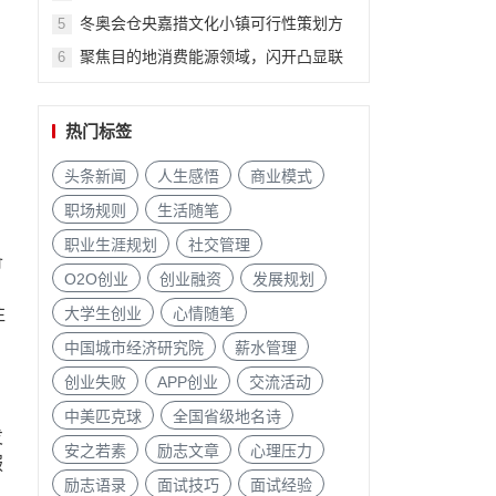
不能没有
里
冬奥会仓央嘉措文化小镇可行性策划方
5
案
聚焦目的地消费能源领域，闪开凸显联
6
动优势
热门标签
头条新闻
人生感悟
商业模式
职场规则
生活随笔
职业生涯规划
社交管理
备
O2O创业
创业融资
发展规划
往
大学生创业
心情随笔
中国城市经济研究院
薪水管理
创业失败
APP创业
交流活动
，
中美匹克球
全国省级地名诗
发
安之若素
励志文章
心理压力
服
励志语录
面试技巧
面试经验