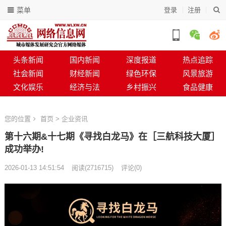
菜单
登录
注册
头条新闻
国内新闻
深度报道
热点追踪
社会新闻
财经新闻
绿色环保
风景旅游
文化娱乐
经济与法
乡村振兴
食品健康
您的位置
首页
>
企业资讯
第十六期&十七期《寻找白龙马》在［三航科技大厦］
成功举办!
2026-01-13 14:51:54
阅读
(
2716715)
评论(0)