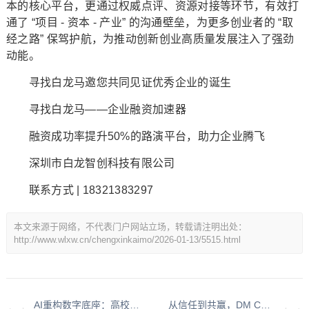
本的核心平台，更通过权威点评、资源对接等环节，有效打
通了 “项目 - 资本 - 产业” 的沟通壁垒，为更多创业者的 “取
经之路” 保驾护航，为推动创新创业高质量发展注入了强劲
动能。
寻找白龙马邀您共同见证优秀企业的诞生
寻找白龙马——企业融资加速器
融资成功率提升50%的路演平台，助力企业腾飞
深圳市白龙智创科技有限公司
联系方式 | 18321383297
本文来源于网络，不代表门户网站立场，转载请注明出处：
http://www.wlxw.cn/chengxinkaimo/2026-01-13/5515.html
AI重构数字底座：高校网络服务智能化交流研讨会于郑州圆满举办
从信任到共赢，DM CAFE的金融加盟体系