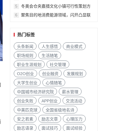
不能没有
里
冬奥会仓央嘉措文化小镇可行性策划方
5
案
聚焦目的地消费能源领域，闪开凸显联
6
动优势
热门标签
头条新闻
人生感悟
商业模式
职场规则
生活随笔
职业生涯规划
社交管理
，
O2O创业
创业融资
发展规划
大学生创业
心情随笔
汩
中国城市经济研究院
薪水管理
创业失败
APP创业
交流活动
中美匹克球
全国省级地名诗
安之若素
励志文章
心理压力
消
励志语录
面试技巧
面试经验