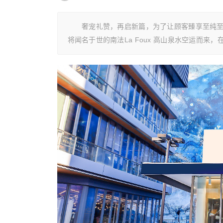
奢宠礼赞，再启新篇，为了让顾客臻享至纯至臻的护肤体
将闻名于世的南法La Foux 高山泉水空运而来