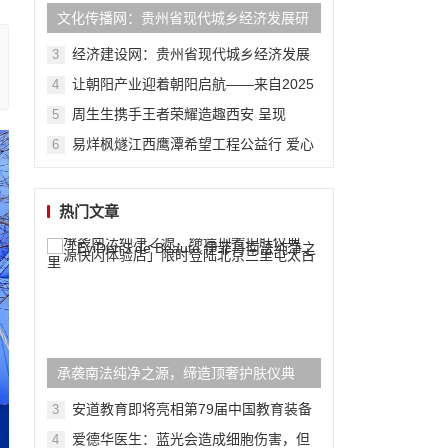
文化传播网：贵州省现代城乡经济发展研
究院系列报道之一
经济建设网：贵州省现代城乡经济发展
3
研究院系列报道之一
让朝阳产业迎着朝阳启航——来自2025
4
再制造产业发展大会的报道
周生生携手王者荣耀造趣西安 呈现
5
Charme「此刻由我」限时体验空间，演
易烊枫燧江西鹰潭希望工程公益行 爱心
6
绎风格无限
传递点亮贫困儿童未来
热门文章
承袭南法纯净之源，缔造顶奢护肤仪典
「EviDenS de Beauté 伊菲丹南法纯净之
安道教育即将亮相第79届中国教育装备
3
展示会
源快闪体验店」限时登陆北京三里屯太古
爱德华医生：蓝光会造成细胞伤害，但
4