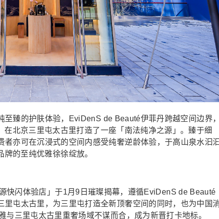
护肤体验，EviDenS de Beauté伊菲丹跨越空间边界
而来，在北京三里屯太古里打造了一座「南法纯净之源」。臻于细
费者亦可在沉浸式的空间内感受纯奢逆龄体验，于高山泉水汩
伊菲丹品牌的至纯优雅徐徐绽放。
源快闪体验店」于1月9日璀璨揭幕，遵循EviDenS de Beauté
三里屯太古里，为三里屯打造全新顶奢空间的同时，也为中国
优雅与三里屯太古里重奢场域不谋而合，成为新晋打卡地标。