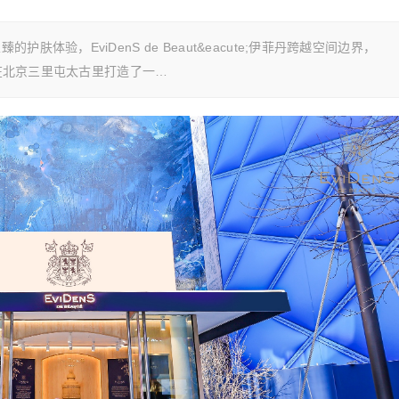
验，EviDenS de Beaut&eacute;伊菲丹跨越空间边界，
，在北京三里屯太古里打造了一…