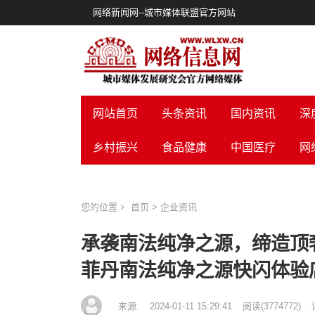
网络新闻网--城市媒体联盟官方网站
网站首页
头条资讯
国内资讯
深
乡村振兴
食品健康
中国医疗
网
您的位置
首页
>
企业资讯
承袭南法纯净之源，缔造顶奢护肤仪
菲丹南法纯净之源快闪体验
来源:
2024-01-11 15:29:41
阅读
(
3774772)